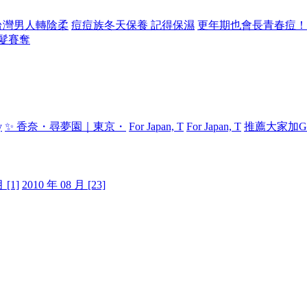
台灣男人轉陰柔
痘痘族冬天保養 記得保濕
更年期也會長青春痘！
髮賽奪
y
✨ 香奈・尋夢園｜東京・
For Japan, T
For Japan, T
推薦大家加Gl
 [1]
2010 年 08 月 [23]