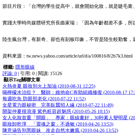
節目片段：「台灣的學生從高中，就會開始化妝，就是睫毛膏
實踐大學時尚媒體研究所長曲家瑞：「因為年齡都差不多，所
陸生瘋台灣，有新奇、卻也有刻板印象，不管是陸生較勤奮，
資料來源：tw.news.yahoo.com/article/url/d/a/100816/8/2b7k3.html
標籤:
隱形眼線
評論:
0
| 引用: 0 | 閱讀: 15126
顯示Tag關聯文章
火熱炎夏 眼妝別火上加油 (2010-08-31 12:25)
喝檸檬水治痘？ 醫師：維他命C有助組織修復 (2010-08-17 17:2
每週吃魚 防眼部老化 (2010-07-22 11:52)
女星電力眼秘密 完美臥蠶招人緣 (2010-07-22 11:49)
開架仲夏很浪漫 紫色粧容超魅惑 (2010-05-26 10:15)
女人化妝首重「開眼」 專家：眼線畫好，30秒素人變明星 (2010-05-
眼妝卸乾淨 「靈魂之窗」不過敏 (2010-04-26 13:53)
陳意涵告別黑眼妹 改走自然水嫩風 (2010-04-26 13:52)