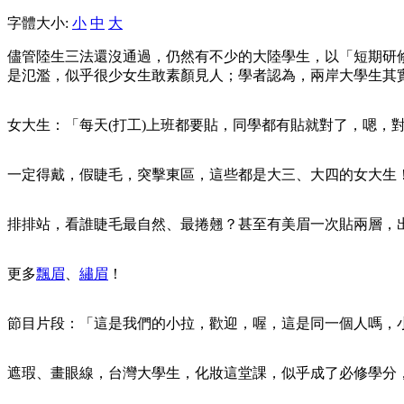
字體大小:
小
中
大
儘管陸生三法還沒通過，仍然有不少的大陸學生，以「短期研
是氾濫，似乎很少女生敢素顏見人；學者認為，兩岸大學生其
女大生：「每天(打工)上班都要貼，同學都有貼就對了，嗯，
一定得戴，假睫毛，突擊東區，這些都是大三、大四的女大生！
排排站，看誰睫毛最自然、最捲翹？甚至有美眉一次貼兩層，
更多
飄眉
、
繡眉
！
節目片段：「這是我們的小拉，歡迎，喔，這是同一個人嗎，
遮瑕、畫眼線，台灣大學生，化妝這堂課，似乎成了必修學分