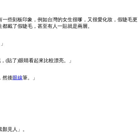
有一些刻板印象，例如台灣的女生很嗲，又很愛化妝，假睫毛更
生都戴了假睫毛，甚至有人一貼就是兩層。
。」
，(貼了)眼睛看起來比較漂亮。」
，然後
眼線
筆。」
素顏見人」。