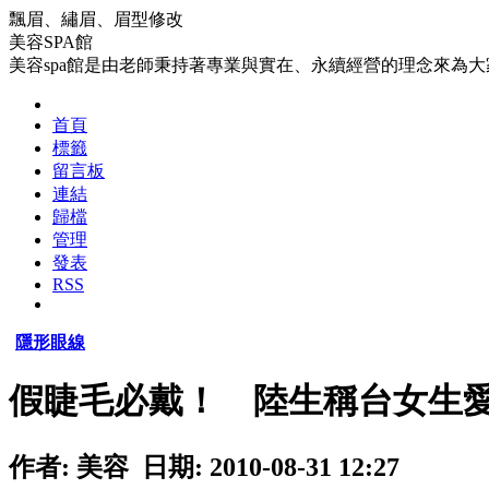
飄眉、繡眉、眉型修改
美容SPA館
美容spa館是由老師秉持著專業與實在、永續經營的理念來為
首頁
標籤
留言板
連結
歸檔
管理
發表
RSS
隱形眼線
假睫毛必戴！ 陸生稱台女生
作者: 美容 日期: 2010-08-31 12:27