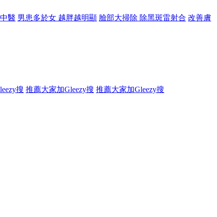
中醫
男患多於女 越胖越明顯
臉部大掃除 除黑斑雷射合
改善膚
eezy搜
推薦大家加Gleezy搜
推薦大家加Gleezy搜