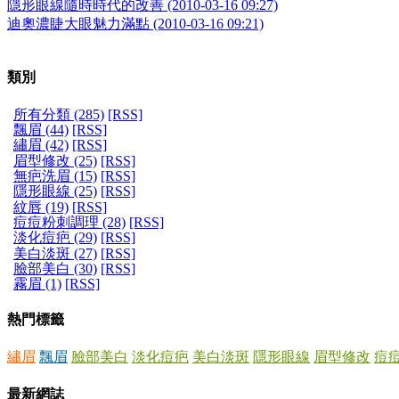
隱形眼線隨時時代的改善 (2010-03-16 09:27)
迪奧濃睫大眼魅力滿點 (2010-03-16 09:21)
類別
所有分類 (285)
[RSS]
飄眉 (44)
[RSS]
繡眉 (42)
[RSS]
眉型修改 (25)
[RSS]
無疤洗眉 (15)
[RSS]
隱形眼線 (25)
[RSS]
紋唇 (19)
[RSS]
痘痘粉刺調理 (28)
[RSS]
淡化痘疤 (29)
[RSS]
美白淡斑 (27)
[RSS]
臉部美白 (30)
[RSS]
霧眉 (1)
[RSS]
熱門標籤
繡眉
飄眉
臉部美白
淡化痘疤
美白淡斑
隱形眼線
眉型修改
痘
最新網誌