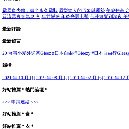
霧眉多少錢，做半永久霧狀
眉型給人的形象與運勢
美貌薪高 
質流露青春氣息 各
年前變臉 年後亮麗出擊
苦練捲髮到深夜 美
最新評論
最新留言
20
台灣小愛外送茶Gleez
#日本自由行Gleezy
#日本自由行Gleez
歸檔
2021 年 10 月 [1]
2019 年 08 月 [2]
2011 年 02 月 [6]
2010 年 12 月
好站推薦＊熱門論壇＊
>>> 申請連結 <<<
好站推薦＊食＊
好站推薦＊衣＊