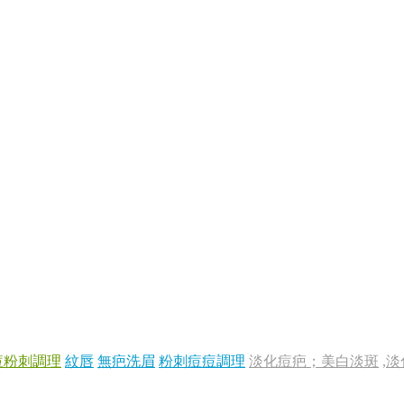
痘粉刺調理
紋唇
無疤洗眉
粉刺痘痘調理
淡化痘疤；美白淡斑
,