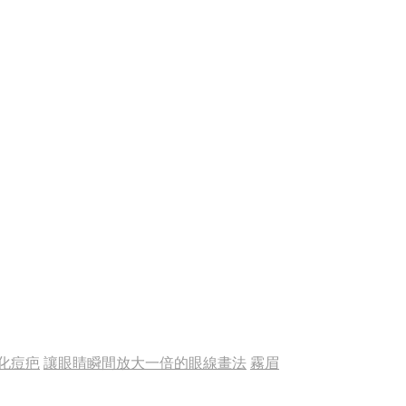
淡化痘疤
讓眼睛瞬間放大一倍的眼線畫法
霧眉