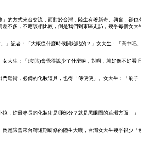
修」的方式來台交流，而對於台灣，陸生有著新奇、興奮，卻也
實差不多，不應該相比較，倒是我們到東區走訪，幾乎每個女大
對。」記者：「大概從什麼時候開始貼的？」女大生：「高中吧
女大生：「(沒貼)會覺得說少了什麼嘛，對啊，就好像不好看吧
出門逛街，必備的化妝道具，也得「傳便便」。女大生：「刷子
小拉，妳最專長的化妝術是哪部分？就是黑眼圈的遮瑕方面。」
，倒是讓曾來台灣短期研修的陸生大嘆，台灣女大生幾乎很少「